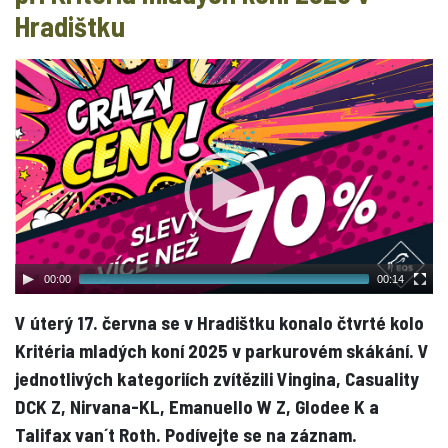
Hradištku
00:00
00:14
V úterý 17. června se v Hradištku konalo čtvrté kolo
Kritéria mladých koní 2025 v parkurovém skákání. V
jednotlivých kategoriích zvítězili Vingina, Casuality
DCK Z, Nirvana-KL, Emanuello W Z, Glodee K a
Talifax van´t Roth. Podívejte se na záznam.