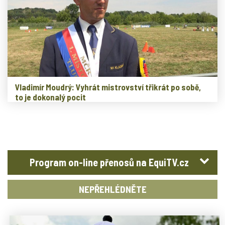
Vladimír Moudrý: Vyhrát mistrovství třikrát po sobě,
to je dokonalý pocit
Program on-line přenosů na EquiTV.cz
NEPŘEHLÉDNĚTE