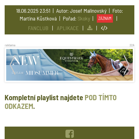
18.06.2025 23:51 | Autor: Josef Malinovský | Foto:
Martina Kůstková | Pořad:
Skoky
|
|
ZÁZNAM
FANCLUB
|
APLIKACE
|
|
reklama
22A
Kompletní playlist najdete
POD TÍMTO
ODKAZEM
.