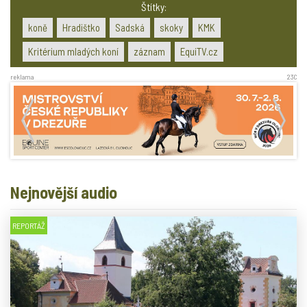
Štítky:
koně
Hradištko
Sadská
skoky
KMK
Kritérium mladých koní
záznam
EquiTV.cz
reklama
23C
Nejnovější audio
REPORTÁŽ