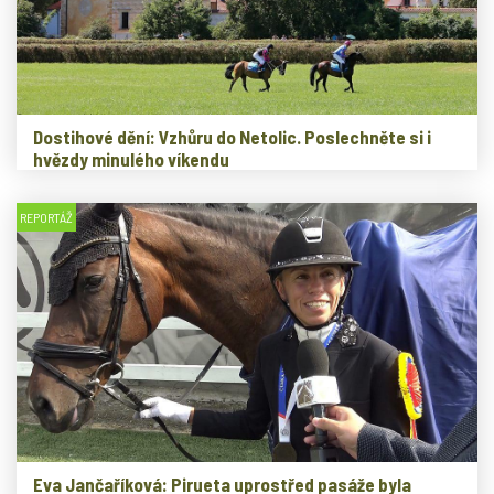
Dostihové dění: Vzhůru do Netolic. Poslechněte si i
hvězdy minulého víkendu
REPORTÁŽ
Eva Jančaříková: Pirueta uprostřed pasáže byla