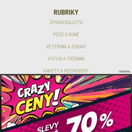
RUBRIKY
ZPRAVODAJSTVÍ
PÉČE O KONĚ
VETERINA A ZDRAVÍ
VÝCVIK A TRÉNINK
ANKETY A ROZHOVORY
reklama