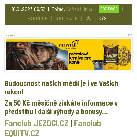
18.01.2023 08:52 | Pořad:
Koňská linka
|
|
ROZHOVOR
FANCLUB
|
APLIKACE
|
|
reklama
22B
Budoucnost našich médií je i ve Vašich
rukou!
Za 50 Kč měsíčně získáte informace v
předstihu i další výhody a bonusy…
Fanclub JEZDCI.CZ
|
Fanclub
EQUITV.CZ