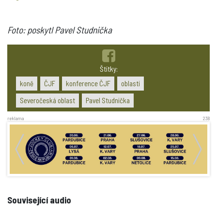
Foto: poskytl Pavel Studnička
Štítky:
koně
ČJF
konference ČJF
oblasti
Severočeská oblast
Pavel Studnička
reklama
23B
Související audio