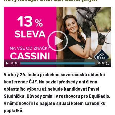
00:00
00:00
V úterý 24. ledna proběhne severočeská oblastní
konference ČJF. Na pozici předsedy ani člena
oblastního výboru už nebude kandidovat Pavel
Studnička. Důvody zmínil v rozhovoru pro EquiRadio,
v němž hovořil i o napjaté situaci kolem sazebníku
poplatků.